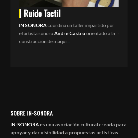
Pura analogía, sin cons
do Tactil
álgebra. Curso introdu
electromecánica aplicad
ONORA
coordina un taller impartido por
sta sonoro
André Castro
orientado a la
Curso de
...
ucción de máqui
...
SOBRE IN-SONORA
IN-SONORA
es una asociación cultural creada para
apoyar y dar visibilidad a propuestas artísticas