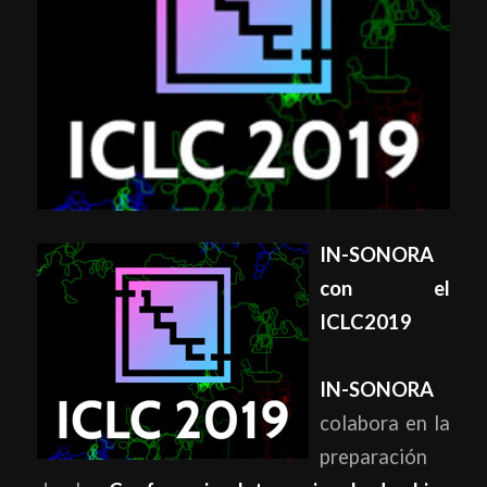
IN-SONORA
con el
ICLC2019
IN-SONORA
colabora en la
preparación