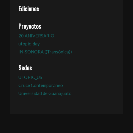
Ediciones
Proyectos
20 ANIVERSARIO
utopic_day
IN-SONORA ((Transónica))
Sedes
UTOPIC_US
Cruce Contemporáneo
Universidad de Guanajuato