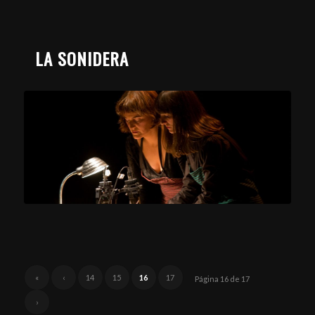
LA SONIDERA
«
‹
14
15
16
17
Página 16 de 17
›