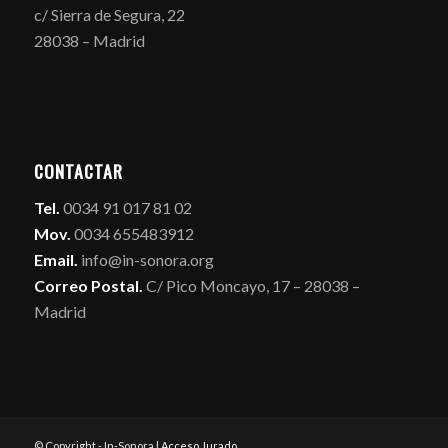
c/ Sierra de Segura, 22
28038 – Madrid
CONTACTAR
Tel.
0034 91 017 81 02
Mov.
0034 655483912
Email.
info@in-sonora.org
Correo Postal.
C/ Pico Moncayo, 17 – 28038 –
Madrid
© Copyright - In-Sonora |
Acceso Jurado